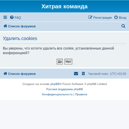
Хитрая команда
FAQ
Регистрация
Вход
П
Список форумов
о
Удалить cookies
и
с
Вы уверены, что хотите удалить все cookie, установленные данной
конференцией?
к
Список форумов
Часовой пояс:
UTC+03:00
Создано на основе
phpBB
® Forum Software © phpBB Limited
Русская поддержка phpBB
Конфиденциальность
|
Правила