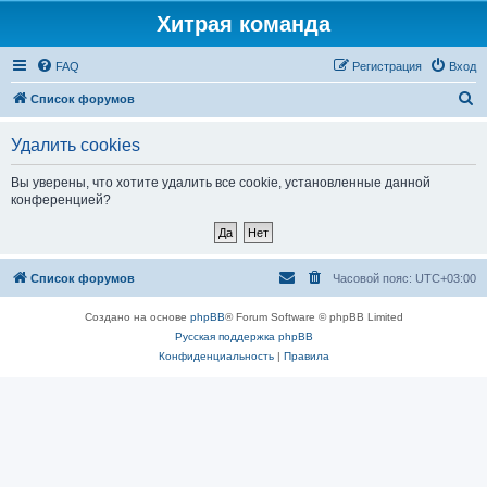
Хитрая команда
FAQ
Регистрация
Вход
П
Список форумов
о
Удалить cookies
и
с
Вы уверены, что хотите удалить все cookie, установленные данной
конференцией?
к
Список форумов
Часовой пояс:
UTC+03:00
Создано на основе
phpBB
® Forum Software © phpBB Limited
Русская поддержка phpBB
Конфиденциальность
|
Правила