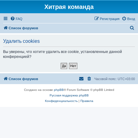
Хитрая команда
FAQ
Регистрация
Вход
П
Список форумов
о
Удалить cookies
и
с
Вы уверены, что хотите удалить все cookie, установленные данной
конференцией?
к
Список форумов
Часовой пояс:
UTC+03:00
Создано на основе
phpBB
® Forum Software © phpBB Limited
Русская поддержка phpBB
Конфиденциальность
|
Правила