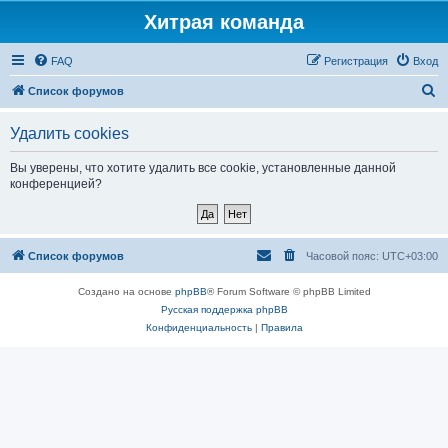
Хитрая команда
FAQ
Регистрация
Вход
П
Список форумов
о
Удалить cookies
и
с
Вы уверены, что хотите удалить все cookie, установленные данной
конференцией?
к
Список форумов
Часовой пояс:
UTC+03:00
Создано на основе
phpBB
® Forum Software © phpBB Limited
Русская поддержка phpBB
Конфиденциальность
|
Правила