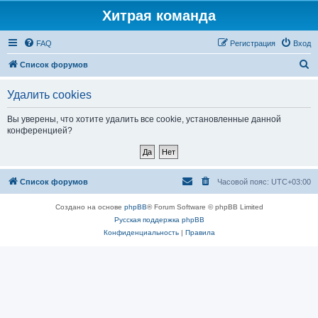
Хитрая команда
FAQ
Регистрация
Вход
П
Список форумов
о
Удалить cookies
и
с
Вы уверены, что хотите удалить все cookie, установленные данной
конференцией?
к
Список форумов
Часовой пояс:
UTC+03:00
Создано на основе
phpBB
® Forum Software © phpBB Limited
Русская поддержка phpBB
Конфиденциальность
|
Правила