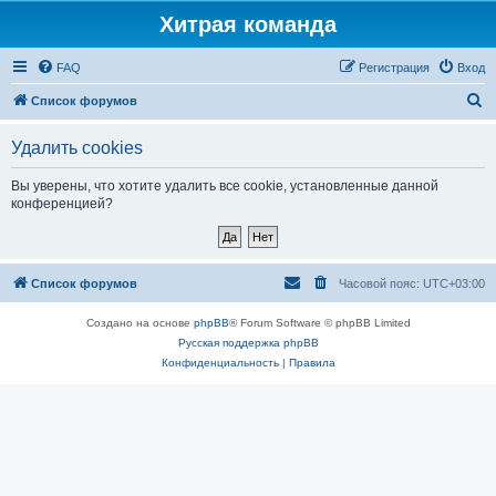
Хитрая команда
FAQ
Регистрация
Вход
П
Список форумов
о
Удалить cookies
и
с
Вы уверены, что хотите удалить все cookie, установленные данной
конференцией?
к
Список форумов
Часовой пояс:
UTC+03:00
Создано на основе
phpBB
® Forum Software © phpBB Limited
Русская поддержка phpBB
Конфиденциальность
|
Правила