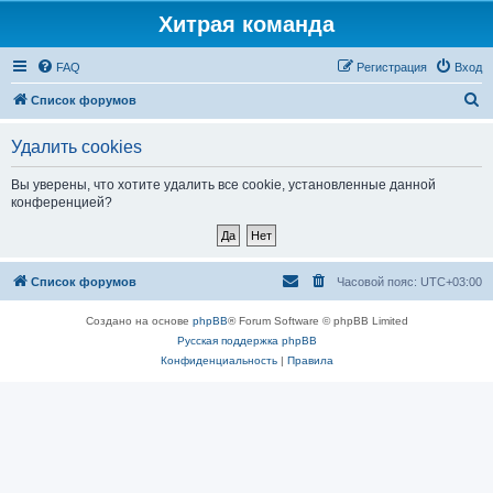
Хитрая команда
FAQ
Регистрация
Вход
П
Список форумов
о
Удалить cookies
и
с
Вы уверены, что хотите удалить все cookie, установленные данной
конференцией?
к
Список форумов
Часовой пояс:
UTC+03:00
Создано на основе
phpBB
® Forum Software © phpBB Limited
Русская поддержка phpBB
Конфиденциальность
|
Правила