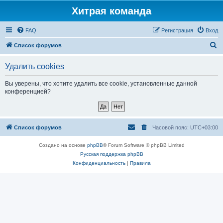
Хитрая команда
FAQ
Регистрация
Вход
П
Список форумов
о
Удалить cookies
и
с
Вы уверены, что хотите удалить все cookie, установленные данной
конференцией?
к
Список форумов
Часовой пояс:
UTC+03:00
Создано на основе
phpBB
® Forum Software © phpBB Limited
Русская поддержка phpBB
Конфиденциальность
|
Правила