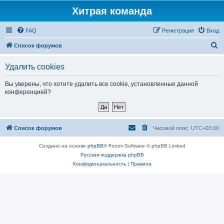
Хитрая команда
FAQ
Регистрация
Вход
П
Список форумов
о
Удалить cookies
и
с
Вы уверены, что хотите удалить все cookie, установленные данной
конференцией?
к
Список форумов
Часовой пояс:
UTC+03:00
Создано на основе
phpBB
® Forum Software © phpBB Limited
Русская поддержка phpBB
Конфиденциальность
|
Правила