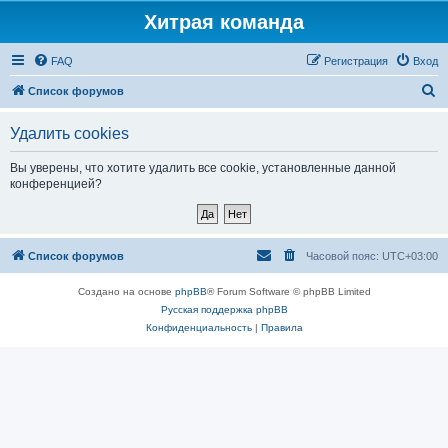
Хитрая команда
FAQ
Регистрация
Вход
П
Список форумов
о
Удалить cookies
и
с
Вы уверены, что хотите удалить все cookie, установленные данной
конференцией?
к
Список форумов
Часовой пояс:
UTC+03:00
Создано на основе
phpBB
® Forum Software © phpBB Limited
Русская поддержка phpBB
Конфиденциальность
|
Правила