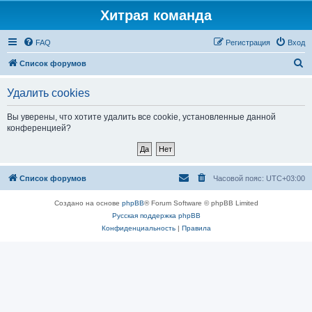
Хитрая команда
FAQ
Регистрация
Вход
П
Список форумов
о
Удалить cookies
и
с
Вы уверены, что хотите удалить все cookie, установленные данной
конференцией?
к
Список форумов
Часовой пояс:
UTC+03:00
Создано на основе
phpBB
® Forum Software © phpBB Limited
Русская поддержка phpBB
Конфиденциальность
|
Правила