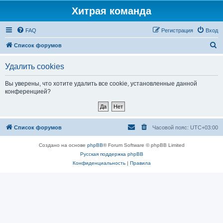
Хитрая команда
FAQ
Регистрация
Вход
П
Список форумов
о
Удалить cookies
и
с
Вы уверены, что хотите удалить все cookie, установленные данной
конференцией?
к
Список форумов
Часовой пояс:
UTC+03:00
Создано на основе
phpBB
® Forum Software © phpBB Limited
Русская поддержка phpBB
Конфиденциальность
|
Правила