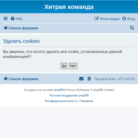
Хитрая команда
FAQ
Регистрация
Вход
П
Список форумов
о
Удалить cookies
и
с
Вы уверены, что хотите удалить все cookie, установленные данной
конференцией?
к
Список форумов
Часовой пояс:
UTC+03:00
Создано на основе
phpBB
® Forum Software © phpBB Limited
Русская поддержка phpBB
Конфиденциальность
|
Правила