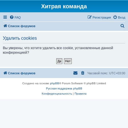
Хитрая команда
FAQ
Регистрация
Вход
П
Список форумов
о
Удалить cookies
и
с
Вы уверены, что хотите удалить все cookie, установленные данной
конференцией?
к
Список форумов
Часовой пояс:
UTC+03:00
Создано на основе
phpBB
® Forum Software © phpBB Limited
Русская поддержка phpBB
Конфиденциальность
|
Правила