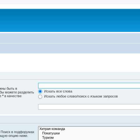
жны быть в
Искать все слова
 Вы можете разделить
те
*
в качестве
Искать любое слово/поиск с языком запросов
. Поиск в подфорумах
ющую опцию ниже.