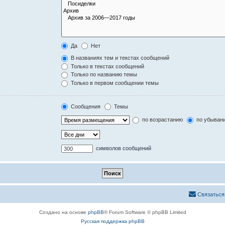
Да
Нет
В названиях тем и текстах сообщений
Только в текстах сообщений
Только по названию темы
Только в первом сообщении темы
Сообщения
Темы
по возрастанию
по убыван
символов сообщений
Связаться
Создано на основе
phpBB
® Forum Software © phpBB Limited
Русская поддержка phpBB