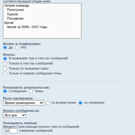
соответствующую опцию ниже.
Искать в подфорумах:
Да
Нет
Искать:
В названиях тем и текстах сообщений
Только в текстах сообщений
Только по названию темы
Только в первом сообщении темы
Показывать результаты как:
Сообщения
Темы
Поле сортировки:
по возрастанию
по убыванию
Искать сообщения за:
Показывать первые:
Введите 0 для вывода полного текста сообщений.
символов сообщений