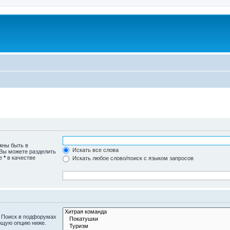
жны быть в
Искать все слова
 Вы можете разделить
те
*
в качестве
Искать любое слово/поиск с языком запросов
. Поиск в подфорумах
ющую опцию ниже.