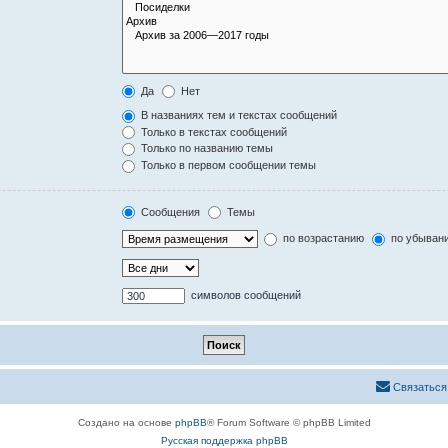
Да
Нет
В названиях тем и текстах сообщений
Только в текстах сообщений
Только по названию темы
Только в первом сообщении темы
Сообщения
Темы
по возрастанию
по убыван
символов сообщений
Связаться
Создано на основе
phpBB
® Forum Software © phpBB Limited
Русская поддержка phpBB