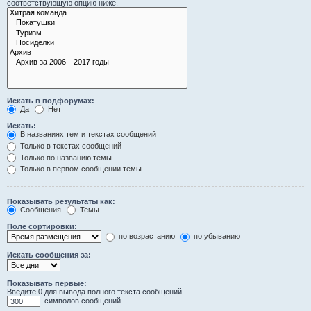
соответствующую опцию ниже.
Искать в подфорумах:
Да
Нет
Искать:
В названиях тем и текстах сообщений
Только в текстах сообщений
Только по названию темы
Только в первом сообщении темы
Показывать результаты как:
Сообщения
Темы
Поле сортировки:
по возрастанию
по убыванию
Искать сообщения за:
Показывать первые:
Введите 0 для вывода полного текста сообщений.
символов сообщений