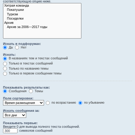
соответствующую опцию ниже.
Искать в подфорумах:
Да
Нет
Искать:
В названиях тем и текстах сообщений
Только в текстах сообщений
Только по названию темы
Только в первом сообщении темы
Показывать результаты как:
Сообщения
Темы
Поле сортировки:
по возрастанию
по убыванию
Искать сообщения за:
Показывать первые:
Введите 0 для вывода полного текста сообщений.
символов сообщений