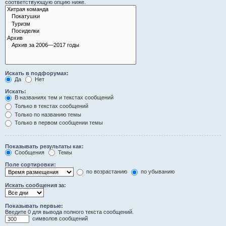
соответствующую опцию ниже.
Искать в подфорумах:
Да
Нет
Искать:
В названиях тем и текстах сообщений
Только в текстах сообщений
Только по названию темы
Только в первом сообщении темы
Показывать результаты как:
Сообщения
Темы
Поле сортировки:
по возрастанию
по убыванию
Искать сообщения за:
Показывать первые:
Введите 0 для вывода полного текста сообщений.
символов сообщений