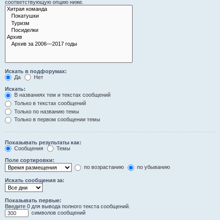
соответствующую опцию ниже.
Искать в подфорумах:
Да
Нет
Искать:
В названиях тем и текстах сообщений
Только в текстах сообщений
Только по названию темы
Только в первом сообщении темы
Показывать результаты как:
Сообщения
Темы
Поле сортировки:
по возрастанию
по убыванию
Искать сообщения за:
Показывать первые:
Введите 0 для вывода полного текста сообщений.
символов сообщений