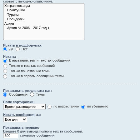
соответствующую опцию ниже.
Искать в подфорумах:
Да
Нет
Искать:
В названиях тем и текстах сообщений
Только в текстах сообщений
Только по названию темы
Только в первом сообщении темы
Показывать результаты как:
Сообщения
Темы
Поле сортировки:
по возрастанию
по убыванию
Искать сообщения за:
Показывать первые:
Введите 0 для вывода полного текста сообщений.
символов сообщений