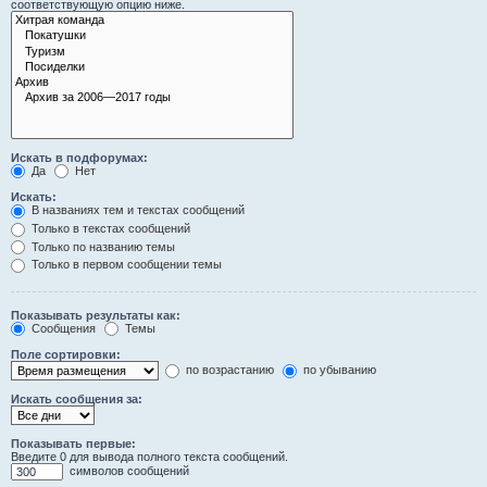
соответствующую опцию ниже.
Искать в подфорумах:
Да
Нет
Искать:
В названиях тем и текстах сообщений
Только в текстах сообщений
Только по названию темы
Только в первом сообщении темы
Показывать результаты как:
Сообщения
Темы
Поле сортировки:
по возрастанию
по убыванию
Искать сообщения за:
Показывать первые:
Введите 0 для вывода полного текста сообщений.
символов сообщений