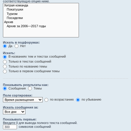
соответствующую опцию ниже.
Искать в подфорумах:
Да
Нет
Искать:
В названиях тем и текстах сообщений
Только в текстах сообщений
Только по названию темы
Только в первом сообщении темы
Показывать результаты как:
Сообщения
Темы
Поле сортировки:
по возрастанию
по убыванию
Искать сообщения за:
Показывать первые:
Введите 0 для вывода полного текста сообщений.
символов сообщений