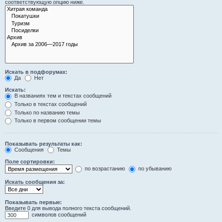
соответствующую опцию ниже.
Искать в подфорумах:
Да
Нет
Искать:
В названиях тем и текстах сообщений
Только в текстах сообщений
Только по названию темы
Только в первом сообщении темы
Показывать результаты как:
Сообщения
Темы
Поле сортировки:
по возрастанию
по убыванию
Искать сообщения за:
Показывать первые:
Введите 0 для вывода полного текста сообщений.
символов сообщений