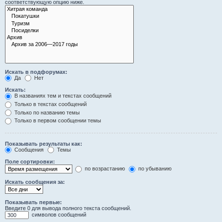
соответствующую опцию ниже.
Искать в подфорумах:
Да
Нет
Искать:
В названиях тем и текстах сообщений
Только в текстах сообщений
Только по названию темы
Только в первом сообщении темы
Показывать результаты как:
Сообщения
Темы
Поле сортировки:
по возрастанию
по убыванию
Искать сообщения за:
Показывать первые:
Введите 0 для вывода полного текста сообщений.
символов сообщений