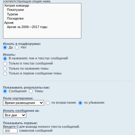
соответствующую опцию ниже.
Искать в подфорумах:
Да
Нет
Искать:
В названиях тем и текстах сообщений
Только в текстах сообщений
Только по названию темы
Только в первом сообщении темы
Показывать результаты как:
Сообщения
Темы
Поле сортировки:
по возрастанию
по убыванию
Искать сообщения за:
Показывать первые:
Введите 0 для вывода полного текста сообщений.
символов сообщений