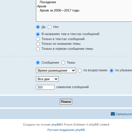
Да
Нет
В названиях тем и текстах сообщений
Только в текстах сообщений
Только по названию темы
Только в первом сообщении темы
Сообщения
Темы
по возрастанию
по убыван
символов сообщений
Связаться
Создано на основе
phpBB
® Forum Software © phpBB Limited
Русская поддержка phpBB