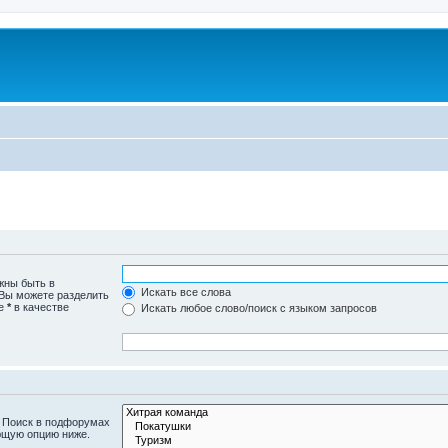
жны быть в
Искать все слова
 Вы можете разделить
те
*
в качестве
Искать любое слово/поиск с языком запросов
. Поиск в подфорумах
ющую опцию ниже.