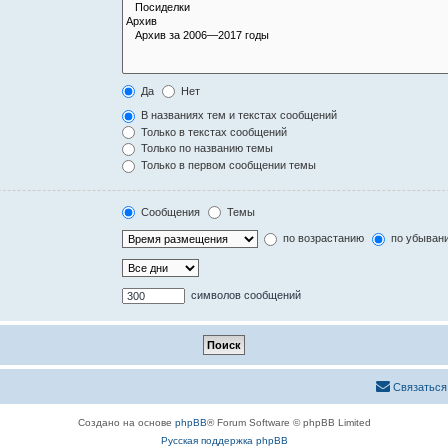
Да
Нет
В названиях тем и текстах сообщений
Только в текстах сообщений
Только по названию темы
Только в первом сообщении темы
Сообщения
Темы
по возрастанию
по убыван
символов сообщений
Связаться
Создано на основе
phpBB
® Forum Software © phpBB Limited
Русская поддержка phpBB