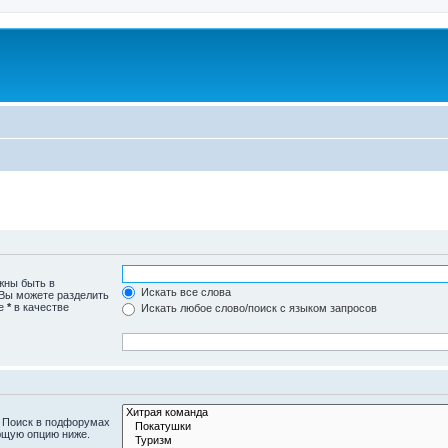
жны быть в
Искать все слова
 Вы можете разделить
те
*
в качестве
Искать любое слово/поиск с языком запросов
. Поиск в подфорумах
ющую опцию ниже.