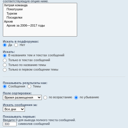
соответствующую опцию ниже.
Искать в подфорумах:
Да
Нет
Искать:
В названиях тем и текстах сообщений
Только в текстах сообщений
Только по названию темы
Только в первом сообщении темы
Показывать результаты как:
Сообщения
Темы
Поле сортировки:
по возрастанию
по убыванию
Искать сообщения за:
Показывать первые:
Введите 0 для вывода полного текста сообщений.
символов сообщений