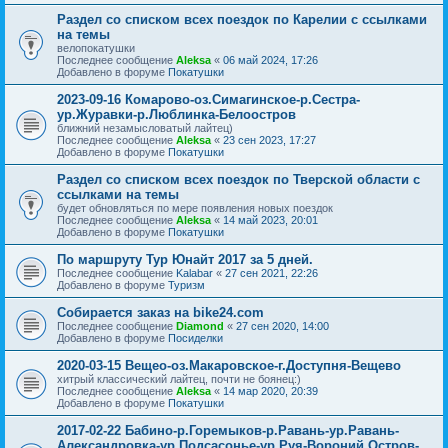
Раздел со списком всех поездок по Карелии с ссылками
на темы
велопокатушки
Последнее сообщение
Aleksa
«
06 май 2024, 17:26
Добавлено в форуме
Покатушки
2023-09-16 Комарово-оз.Симагинское-р.Сестра-
ур.Журавки-р.Люблинка-Белоостров
ближний незамысловатый лайтец)
Последнее сообщение
Aleksa
«
23 сен 2023, 17:27
Добавлено в форуме
Покатушки
Раздел со списком всех поездок по Тверской области с
ссылками на темы
будет обновляться по мере появления новых поездок
Последнее сообщение
Aleksa
«
14 май 2023, 20:01
Добавлено в форуме
Покатушки
По маршруту Тур Юнайт 2017 за 5 дней.
Последнее сообщение
Kalabar
«
27 сен 2021, 22:26
Добавлено в форуме
Туризм
Собирается заказ на bike24.com
Последнее сообщение
Diamond
«
27 сен 2020, 14:00
Добавлено в форуме
Посиделки
2020-03-15 Вещео-оз.Макаровское-г.Доступня-Вещево
хитрый классический лайтец, почти не боянец:)
Последнее сообщение
Aleksa
«
14 мар 2020, 20:39
Добавлено в форуме
Покатушки
2017-02-22 Бабино-р.Горемыков-р.Равань-ур.Равань-
Александровка-ур.Подсасонье-ур.Руя-Вороний Остров-