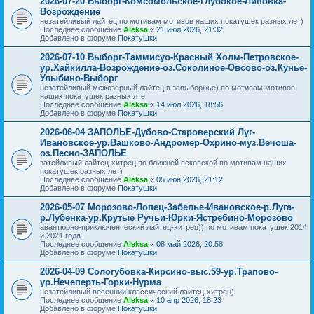
2026-07-20 Выборг-Комсомольское-Глубокое-Липовка-
Возрождение
незатейливый лайтец по мотивам мотивов наших покатушек разных лет)
Последнее сообщение
Aleksa
«
21 июл 2026, 21:32
Добавлено в форуме
Покатушки
2026-07-10 Выборг-Таммисуо-Красный Холм-Петровское-
ур.Хайкилла-Возрождение-оз.Соколиное-Овсово-оз.Кунье-
Улыбино-Выборг
незатейливый межозерный лайтец в завыборжье) по мотивам мотивов
наших покатушек разных лте
Последнее сообщение
Aleksa
«
14 июл 2026, 18:56
Добавлено в форуме
Покатушки
2026-06-04 ЗАПОЛЬЕ-Дубово-Староверский Луг-
Ивановское-ур.Вашково-Андромер-Охрино-муз.Вечоша-
оз.Песно-ЗАПОЛЬЕ
затейливый лайтец-хитрец по ближней псковской по мотивам наших
покатушек разных лет)
Последнее сообщение
Aleksa
«
05 июн 2026, 21:12
Добавлено в форуме
Покатушки
2026-05-07 Морозово-Лопец-Забелье-Ивановское-р.Луга-
р.Лубенка-ур.Крутые Ручьи-Юрки-Ястребино-Морозово
авантюрно-приключенческий лайтец-хитрец)) по мотивам покатушек 2014
и 2021 года
Последнее сообщение
Aleksa
«
08 май 2026, 20:58
Добавлено в форуме
Покатушки
2026-04-09 Сологубовка-Кирсино-выс.59-ур.Трапово-
ур.Нечеперть-Горки-Нурма
незатейливый весенний классический лайтец-хитрец)
Последнее сообщение
Aleksa
«
10 апр 2026, 18:23
Добавлено в форуме
Покатушки