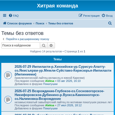
Хитрая команда
FAQ
Регистрация
Вход
П
Список форумов
Поиск
Темы без ответов
о
Темы без ответов
и
Перейти к расширенному поиску
с
Поиск
Расширенный поиск
к
Найдено 14 результатов • Страница
1
из
1
Темы
2026-07-29 Импилахти-р.Хихнийоки-ур.Сурисуо-Алатту-
оз.Янисъярви-ур.Мямли-Суйстамо-Керисюрья-Импилахти
(Импиниеми)
приключенческий лайтец-релаксец в южной Карелии)
Последнее сообщение
Aleksa
«
03 авг 2026, 16:10
Добавлено в форуме
Покатушки
2026-07-25 Возрождение-Глубокое-оз.Сосновогорское-
Никифоровское-Дубинино-р.Вуокса-Каменногорск-
оз.Налимовка-Возрождение
незамысловатый завыборгский лайтец по мотивам покатушек разных лет
Последнее сообщение
Aleksa
«
27 июл 2026, 18:12
Добавлено в форуме
Покатушки