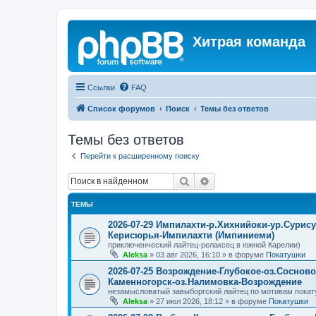
Хитрая команда
Ссылки
FAQ
Список форумов
Поиск
Темы без ответов
Темы без ответов
Перейти к расширенному поиску
Поиск
Расширенный поиск
ТЕМЫ
2026-07-29 Импилахти-р.Хихнийоки-ур.Сурис
Керисюрья-Импилахти (Импиниеми)
приключенческий лайтец-релаксец в южной Карелии)
Aleksa
»
03 авг 2026, 16:10
» в форуме
Покатушки
2026-07-25 Возрождение-Глубокое-оз.Соснов
Каменногорск-оз.Налимовка-Возрождение
незамысловатый завыборгский лайтец по мотивам покат
Aleksa
»
27 июл 2026, 18:12
» в форуме
Покатушки