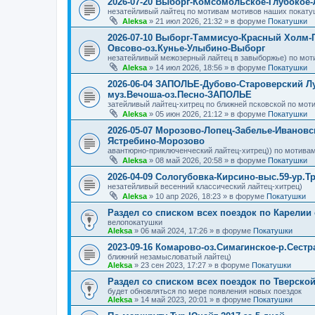
2026-07-20 Выборг-Комсомольское-Глубокое
незатейливый лайтец по мотивам мотивов наших покату
Aleksa
»
21 июл 2026, 21:32
» в форуме
Покатушки
2026-07-10 Выборг-Таммисуо-Красный Холм-
Овсово-оз.Кунье-Улыбино-Выборг
незатейливый межозерный лайтец в завыборжье) по мот
Aleksa
»
14 июл 2026, 18:56
» в форуме
Покатушки
2026-06-04 ЗАПОЛЬЕ-Дубово-Староверский Л
муз.Вечоша-оз.Песно-ЗАПОЛЬЕ
затейливый лайтец-хитрец по ближней псковской по мот
Aleksa
»
05 июн 2026, 21:12
» в форуме
Покатушки
2026-05-07 Морозово-Лопец-Забелье-Ивановс
Ястребино-Морозово
авантюрно-приключенческий лайтец-хитрец)) по мотивам
Aleksa
»
08 май 2026, 20:58
» в форуме
Покатушки
2026-04-09 Сологубовка-Кирсино-выс.59-ур.Т
незатейливый весенний классический лайтец-хитрец)
Aleksa
»
10 апр 2026, 18:23
» в форуме
Покатушки
Раздел со списком всех поездок по Карелии
велопокатушки
Aleksa
»
06 май 2024, 17:26
» в форуме
Покатушки
2023-09-16 Комарово-оз.Симагинское-р.Сест
ближний незамысловатый лайтец)
Aleksa
»
23 сен 2023, 17:27
» в форуме
Покатушки
Раздел со списком всех поездок по Тверско
будет обновляться по мере появления новых поездок
Aleksa
»
14 май 2023, 20:01
» в форуме
Покатушки