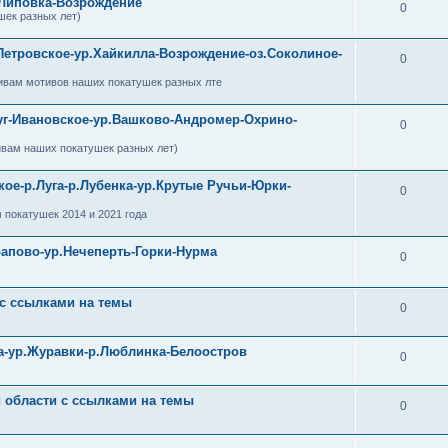
-Липовка-Возрождение
0
шек разных лет)
Петровское-ур.Хайкилла-Возрождение-оз.Соколиное-
0
ивам мотивов наших покатушек разных лте
уг-Ивановское-ур.Вашково-Андромер-Охрино-
0
ивам наших покатушек разных лет)
кое-р.Луга-р.Лубенка-ур.Крутые Ручьи-Юрки-
0
 покатушек 2014 и 2021 года
рапово-ур.Нечеперть-Горки-Нурма
0
 с ссылками на темы
0
ра-ур.Журавки-р.Люблинка-Белоостров
0
й области с ссылками на темы
0