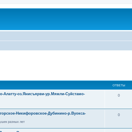
ОТВЕТЫ
уо-Алатту-оз.Янисъярви-ур.Мямли-Суйстамо-
0
огорское-Никифоровское-Дубинино-р.Вуокса-
0
ушек разных лет