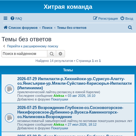
Хитрая команда
FAQ
Регистрация
Вход
П
Список форумов
Поиск
Темы без ответов
о
Темы без ответов
и
Перейти к расширенному поиску
с
Поиск
Расширенный поиск
к
Найдено 14 результатов • Страница
1
из
1
Темы
2026-07-29 Импилахти-р.Хихнийоки-ур.Сурисуо-Алатту-
оз.Янисъярви-ур.Мямли-Суйстамо-Керисюрья-Импилахти
(Импиниеми)
приключенческий лайтец-релаксец в южной Карелии)
Последнее сообщение
Aleksa
«
03 авг 2026, 16:10
Добавлено в форуме
Покатушки
2026-07-25 Возрождение-Глубокое-оз.Сосновогорское-
Никифоровское-Дубинино-р.Вуокса-Каменногорск-
оз.Налимовка-Возрождение
незамысловатый завыборгский лайтец по мотивам покатушек разных лет
Последнее сообщение
Aleksa
«
27 июл 2026, 18:12
Добавлено в форуме
Покатушки