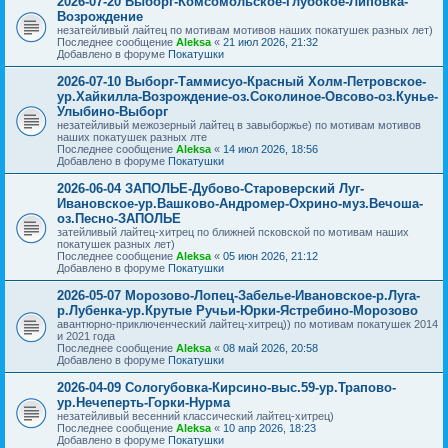
2026-07-20 Выборг-Комсомольское-Глубокое-Липовка-
Возрождение
незатейливый лайтец по мотивам мотивов наших покатушек разных лет)
Последнее сообщение
Aleksa
«
21 июл 2026, 21:32
Добавлено в форуме
Покатушки
2026-07-10 Выборг-Таммисуо-Красный Холм-Петровское-
ур.Хайкилла-Возрождение-оз.Соколиное-Овсово-оз.Кунье-
Улыбино-Выборг
незатейливый межозерный лайтец в завыборжье) по мотивам мотивов
наших покатушек разных лте
Последнее сообщение
Aleksa
«
14 июл 2026, 18:56
Добавлено в форуме
Покатушки
2026-06-04 ЗАПОЛЬЕ-Дубово-Староверский Луг-
Ивановское-ур.Вашково-Андромер-Охрино-муз.Вечоша-
оз.Песно-ЗАПОЛЬЕ
затейливый лайтец-хитрец по ближней псковской по мотивам наших
покатушек разных лет)
Последнее сообщение
Aleksa
«
05 июн 2026, 21:12
Добавлено в форуме
Покатушки
2026-05-07 Морозово-Лопец-Забелье-Ивановское-р.Луга-
р.Лубенка-ур.Крутые Ручьи-Юрки-Ястребино-Морозово
авантюрно-приключенческий лайтец-хитрец)) по мотивам покатушек 2014
и 2021 года
Последнее сообщение
Aleksa
«
08 май 2026, 20:58
Добавлено в форуме
Покатушки
2026-04-09 Сологубовка-Кирсино-выс.59-ур.Трапово-
ур.Нечеперть-Горки-Нурма
незатейливый весенний классический лайтец-хитрец)
Последнее сообщение
Aleksa
«
10 апр 2026, 18:23
Добавлено в форуме
Покатушки