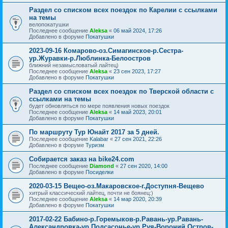
Раздел со списком всех поездок по Карелии с ссылками
на темы
велопокатушки
Последнее сообщение
Aleksa
«
06 май 2024, 17:26
Добавлено в форуме
Покатушки
2023-09-16 Комарово-оз.Симагинское-р.Сестра-
ур.Журавки-р.Люблинка-Белоостров
ближний незамысловатый лайтец)
Последнее сообщение
Aleksa
«
23 сен 2023, 17:27
Добавлено в форуме
Покатушки
Раздел со списком всех поездок по Тверской области с
ссылками на темы
будет обновляться по мере появления новых поездок
Последнее сообщение
Aleksa
«
14 май 2023, 20:01
Добавлено в форуме
Покатушки
По маршруту Тур Юнайт 2017 за 5 дней.
Последнее сообщение
Kalabar
«
27 сен 2021, 22:26
Добавлено в форуме
Туризм
Собирается заказ на bike24.com
Последнее сообщение
Diamond
«
27 сен 2020, 14:00
Добавлено в форуме
Посиделки
2020-03-15 Вещео-оз.Макаровское-г.Доступня-Вещево
хитрый классический лайтец, почти не боянец:)
Последнее сообщение
Aleksa
«
14 мар 2020, 20:39
Добавлено в форуме
Покатушки
2017-02-22 Бабино-р.Горемыков-р.Равань-ур.Равань-
Александровка-ур.Подсасонье-ур.Руя-Вороний Остров-