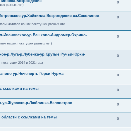
-Липовка-Возрождение
0
шек разных лет)
Петровское-ур.Хайкилла-Возрождение-оз.Соколиное-
0
ивам мотивов наших покатушек разных лте
уг-Ивановское-ур.Вашково-Андромер-Охрино-
0
ивам наших покатушек разных лет)
кое-р.Луга-р.Лубенка-ур.Крутые Ручьи-Юрки-
0
 покатушек 2014 и 2021 года
рапово-ур.Нечеперть-Горки-Нурма
0
 с ссылками на темы
0
ра-ур.Журавки-р.Люблинка-Белоостров
0
й области с ссылками на темы
0