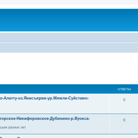
ОТВЕТЫ
уо-Алатту-оз.Янисъярви-ур.Мямли-Суйстамо-
0
огорское-Никифоровское-Дубинино-р.Вуокса-
0
ушек разных лет