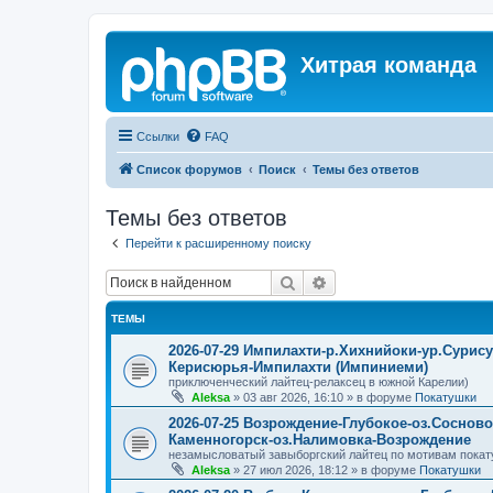
Хитрая команда
Ссылки
FAQ
Список форумов
Поиск
Темы без ответов
Темы без ответов
Перейти к расширенному поиску
Поиск
Расширенный поиск
ТЕМЫ
2026-07-29 Импилахти-р.Хихнийоки-ур.Сурис
Керисюрья-Импилахти (Импиниеми)
приключенческий лайтец-релаксец в южной Карелии)
Aleksa
»
03 авг 2026, 16:10
» в форуме
Покатушки
2026-07-25 Возрождение-Глубокое-оз.Соснов
Каменногорск-оз.Налимовка-Возрождение
незамысловатый завыборгский лайтец по мотивам покат
Aleksa
»
27 июл 2026, 18:12
» в форуме
Покатушки