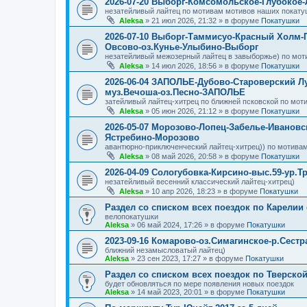
2026-07-20 Выборг-Комсомольское-Глубокое
незатейливый лайтец по мотивам мотивов наших покату
Aleksa
»
21 июл 2026, 21:32
» в форуме
Покатушки
2026-07-10 Выборг-Таммисуо-Красный Холм-
Овсово-оз.Кунье-Улыбино-Выборг
незатейливый межозерный лайтец в завыборжье) по мот
Aleksa
»
14 июл 2026, 18:56
» в форуме
Покатушки
2026-06-04 ЗАПОЛЬЕ-Дубово-Староверский Л
муз.Вечоша-оз.Песно-ЗАПОЛЬЕ
затейливый лайтец-хитрец по ближней псковской по мот
Aleksa
»
05 июн 2026, 21:12
» в форуме
Покатушки
2026-05-07 Морозово-Лопец-Забелье-Ивановс
Ястребино-Морозово
авантюрно-приключенческий лайтец-хитрец)) по мотивам
Aleksa
»
08 май 2026, 20:58
» в форуме
Покатушки
2026-04-09 Сологубовка-Кирсино-выс.59-ур.Т
незатейливый весенний классический лайтец-хитрец)
Aleksa
»
10 апр 2026, 18:23
» в форуме
Покатушки
Раздел со списком всех поездок по Карелии
велопокатушки
Aleksa
»
06 май 2024, 17:26
» в форуме
Покатушки
2023-09-16 Комарово-оз.Симагинское-р.Сест
ближний незамысловатый лайтец)
Aleksa
»
23 сен 2023, 17:27
» в форуме
Покатушки
Раздел со списком всех поездок по Тверско
будет обновляться по мере появления новых поездок
Aleksa
»
14 май 2023, 20:01
» в форуме
Покатушки