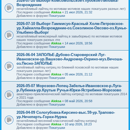
2026-07-20 Выборг-Комсомольское-Глубокое-Липовка-
Возрождение
незатейливый лайтец по мотивам мотивов наших покатушек разных лет)
Последнее сообщение
Aleksa
«
21 июл 2026, 21:32
Добавлено в форуме
Покатушки
2026-07-10 Выборг-Таммисуо-Красный Холм-Петровское-
ур.Хайкилла-Возрождение-оз.Соколиное-Овсово-оз.Кунье-
Улыбино-Выборг
незатейливый межозерный лайтец в завыборжье) по мотивам мотивов
наших покатушек разных лте
Последнее сообщение
Aleksa
«
14 июл 2026, 18:56
Добавлено в форуме
Покатушки
2026-06-04 ЗАПОЛЬЕ-Дубово-Староверский Луг-
Ивановское-ур.Вашково-Андромер-Охрино-муз.Вечоша-
оз.Песно-ЗАПОЛЬЕ
затейливый лайтец-хитрец по ближней псковской по мотивам наших
покатушек разных лет)
Последнее сообщение
Aleksa
«
05 июн 2026, 21:12
Добавлено в форуме
Покатушки
2026-05-07 Морозово-Лопец-Забелье-Ивановское-р.Луга-
р.Лубенка-ур.Крутые Ручьи-Юрки-Ястребино-Морозово
авантюрно-приключенческий лайтец-хитрец)) по мотивам покатушек 2014
и 2021 года
Последнее сообщение
Aleksa
«
08 май 2026, 20:58
Добавлено в форуме
Покатушки
2026-04-09 Сологубовка-Кирсино-выс.59-ур.Трапово-
ур.Нечеперть-Горки-Нурма
незатейливый весенний классический лайтец-хитрец)
Последнее сообщение
Aleksa
«
10 апр 2026, 18:23
Добавлено в форуме
Покатушки