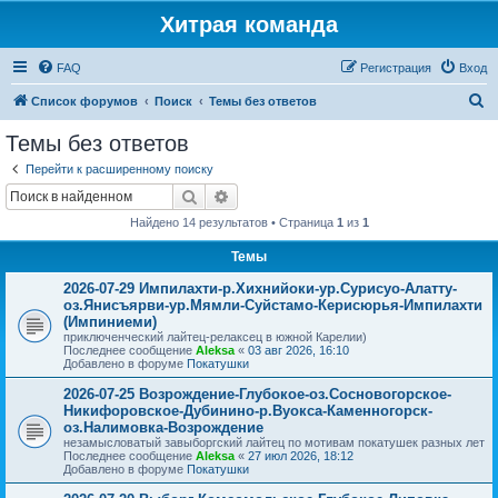
Хитрая команда
FAQ
Регистрация
Вход
П
Список форумов
Поиск
Темы без ответов
о
Темы без ответов
и
Перейти к расширенному поиску
с
Поиск
Расширенный поиск
к
Найдено 14 результатов • Страница
1
из
1
Темы
2026-07-29 Импилахти-р.Хихнийоки-ур.Сурисуо-Алатту-
оз.Янисъярви-ур.Мямли-Суйстамо-Керисюрья-Импилахти
(Импиниеми)
приключенческий лайтец-релаксец в южной Карелии)
Последнее сообщение
Aleksa
«
03 авг 2026, 16:10
Добавлено в форуме
Покатушки
2026-07-25 Возрождение-Глубокое-оз.Сосновогорское-
Никифоровское-Дубинино-р.Вуокса-Каменногорск-
оз.Налимовка-Возрождение
незамысловатый завыборгский лайтец по мотивам покатушек разных лет
Последнее сообщение
Aleksa
«
27 июл 2026, 18:12
Добавлено в форуме
Покатушки