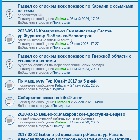
Раздел со списком всех поездок по Карелии с ссылками
на темы
велопокатушки
Последнее сообщение
Aleksa
«
06 май 2024, 17:26
Добавлено в форуме
Покатушки
2023-09-16 Комарово-оз.Симагинское-р.Сестра-
ур.Журавки-р.Люблинка-Белоостров
ближний незамысловатый лайтец)
Последнее сообщение
Aleksa
«
23 сен 2023, 17:27
Добавлено в форуме
Покатушки
Раздел со списком всех поездок по Тверской области с
ссылками на темы
будет обновляться по мере появления новых поездок
Последнее сообщение
Aleksa
«
14 май 2023, 20:01
Добавлено в форуме
Покатушки
По маршруту Тур Юнайт 2017 за 5 дней.
Последнее сообщение
Kalabar
«
27 сен 2021, 22:26
Добавлено в форуме
Туризм
Собирается заказ на bike24.com
Последнее сообщение
Diamond
«
27 сен 2020, 14:00
Добавлено в форуме
Посиделки
2020-03-15 Вещео-оз.Макаровское-г.Доступня-Вещево
хитрый классический лайтец, почти не боянец:)
Последнее сообщение
Aleksa
«
14 мар 2020, 20:39
Добавлено в форуме
Покатушки
2017-02-22 Бабино-р.Горемыков-р.Равань-ур.Равань-
Александровка-ур.Подсасонье-ур.Руя-Вороний Остров-