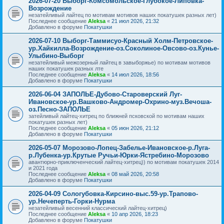
2026-07-20 Выборг-Комсомольское-Глубокое-Липовка-
Возрождение
незатейливый лайтец по мотивам мотивов наших покатушек разных лет)
Последнее сообщение
Aleksa
«
21 июл 2026, 21:32
Добавлено в форуме
Покатушки
2026-07-10 Выборг-Таммисуо-Красный Холм-Петровское-
ур.Хайкилла-Возрождение-оз.Соколиное-Овсово-оз.Кунье-
Улыбино-Выборг
незатейливый межозерный лайтец в завыборжье) по мотивам мотивов
наших покатушек разных лте
Последнее сообщение
Aleksa
«
14 июл 2026, 18:56
Добавлено в форуме
Покатушки
2026-06-04 ЗАПОЛЬЕ-Дубово-Староверский Луг-
Ивановское-ур.Вашково-Андромер-Охрино-муз.Вечоша-
оз.Песно-ЗАПОЛЬЕ
затейливый лайтец-хитрец по ближней псковской по мотивам наших
покатушек разных лет)
Последнее сообщение
Aleksa
«
05 июн 2026, 21:12
Добавлено в форуме
Покатушки
2026-05-07 Морозово-Лопец-Забелье-Ивановское-р.Луга-
р.Лубенка-ур.Крутые Ручьи-Юрки-Ястребино-Морозово
авантюрно-приключенческий лайтец-хитрец)) по мотивам покатушек 2014
и 2021 года
Последнее сообщение
Aleksa
«
08 май 2026, 20:58
Добавлено в форуме
Покатушки
2026-04-09 Сологубовка-Кирсино-выс.59-ур.Трапово-
ур.Нечеперть-Горки-Нурма
незатейливый весенний классический лайтец-хитрец)
Последнее сообщение
Aleksa
«
10 апр 2026, 18:23
Добавлено в форуме
Покатушки