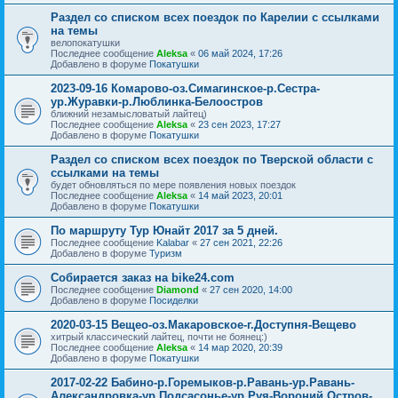
Раздел со списком всех поездок по Карелии с ссылками
на темы
велопокатушки
Последнее сообщение
Aleksa
«
06 май 2024, 17:26
Добавлено в форуме
Покатушки
2023-09-16 Комарово-оз.Симагинское-р.Сестра-
ур.Журавки-р.Люблинка-Белоостров
ближний незамысловатый лайтец)
Последнее сообщение
Aleksa
«
23 сен 2023, 17:27
Добавлено в форуме
Покатушки
Раздел со списком всех поездок по Тверской области с
ссылками на темы
будет обновляться по мере появления новых поездок
Последнее сообщение
Aleksa
«
14 май 2023, 20:01
Добавлено в форуме
Покатушки
По маршруту Тур Юнайт 2017 за 5 дней.
Последнее сообщение
Kalabar
«
27 сен 2021, 22:26
Добавлено в форуме
Туризм
Собирается заказ на bike24.com
Последнее сообщение
Diamond
«
27 сен 2020, 14:00
Добавлено в форуме
Посиделки
2020-03-15 Вещео-оз.Макаровское-г.Доступня-Вещево
хитрый классический лайтец, почти не боянец:)
Последнее сообщение
Aleksa
«
14 мар 2020, 20:39
Добавлено в форуме
Покатушки
2017-02-22 Бабино-р.Горемыков-р.Равань-ур.Равань-
Александровка-ур.Подсасонье-ур.Руя-Вороний Остров-