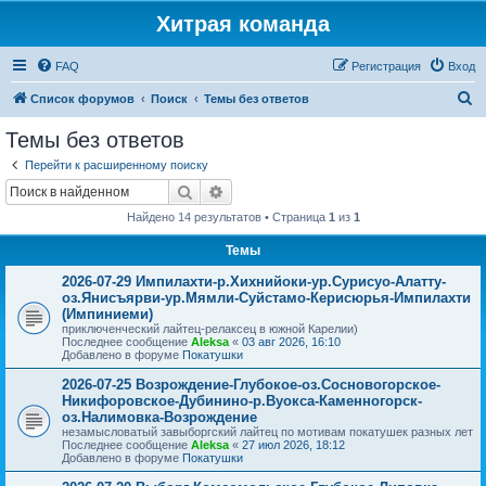
Хитрая команда
FAQ
Регистрация
Вход
П
Список форумов
Поиск
Темы без ответов
о
Темы без ответов
и
Перейти к расширенному поиску
с
Поиск
Расширенный поиск
к
Найдено 14 результатов • Страница
1
из
1
Темы
2026-07-29 Импилахти-р.Хихнийоки-ур.Сурисуо-Алатту-
оз.Янисъярви-ур.Мямли-Суйстамо-Керисюрья-Импилахти
(Импиниеми)
приключенческий лайтец-релаксец в южной Карелии)
Последнее сообщение
Aleksa
«
03 авг 2026, 16:10
Добавлено в форуме
Покатушки
2026-07-25 Возрождение-Глубокое-оз.Сосновогорское-
Никифоровское-Дубинино-р.Вуокса-Каменногорск-
оз.Налимовка-Возрождение
незамысловатый завыборгский лайтец по мотивам покатушек разных лет
Последнее сообщение
Aleksa
«
27 июл 2026, 18:12
Добавлено в форуме
Покатушки