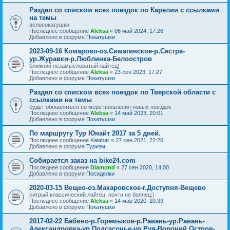
Раздел со списком всех поездок по Карелии с ссылками
на темы
велопокатушки
Последнее сообщение
Aleksa
«
06 май 2024, 17:26
Добавлено в форуме
Покатушки
2023-09-16 Комарово-оз.Симагинское-р.Сестра-
ур.Журавки-р.Люблинка-Белоостров
ближний незамысловатый лайтец)
Последнее сообщение
Aleksa
«
23 сен 2023, 17:27
Добавлено в форуме
Покатушки
Раздел со списком всех поездок по Тверской области с
ссылками на темы
будет обновляться по мере появления новых поездок
Последнее сообщение
Aleksa
«
14 май 2023, 20:01
Добавлено в форуме
Покатушки
По маршруту Тур Юнайт 2017 за 5 дней.
Последнее сообщение
Kalabar
«
27 сен 2021, 22:26
Добавлено в форуме
Туризм
Собирается заказ на bike24.com
Последнее сообщение
Diamond
«
27 сен 2020, 14:00
Добавлено в форуме
Посиделки
2020-03-15 Вещео-оз.Макаровское-г.Доступня-Вещево
хитрый классический лайтец, почти не боянец:)
Последнее сообщение
Aleksa
«
14 мар 2020, 20:39
Добавлено в форуме
Покатушки
2017-02-22 Бабино-р.Горемыков-р.Равань-ур.Равань-
Александровка-ур.Подсасонье-ур.Руя-Вороний Остров-