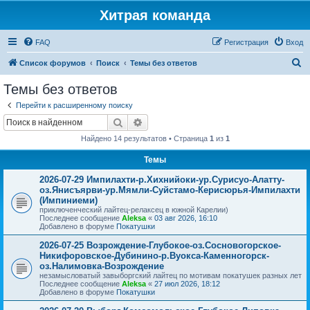
Хитрая команда
FAQ
Регистрация
Вход
П
Список форумов
Поиск
Темы без ответов
о
Темы без ответов
и
Перейти к расширенному поиску
с
Поиск
Расширенный поиск
к
Найдено 14 результатов • Страница
1
из
1
Темы
2026-07-29 Импилахти-р.Хихнийоки-ур.Сурисуо-Алатту-
оз.Янисъярви-ур.Мямли-Суйстамо-Керисюрья-Импилахти
(Импиниеми)
приключенческий лайтец-релаксец в южной Карелии)
Последнее сообщение
Aleksa
«
03 авг 2026, 16:10
Добавлено в форуме
Покатушки
2026-07-25 Возрождение-Глубокое-оз.Сосновогорское-
Никифоровское-Дубинино-р.Вуокса-Каменногорск-
оз.Налимовка-Возрождение
незамысловатый завыборгский лайтец по мотивам покатушек разных лет
Последнее сообщение
Aleksa
«
27 июл 2026, 18:12
Добавлено в форуме
Покатушки