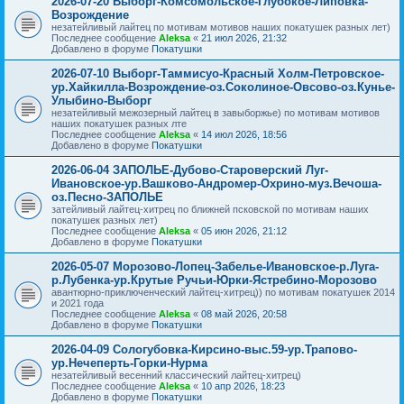
2026-07-20 Выборг-Комсомольское-Глубокое-Липовка-
Возрождение
незатейливый лайтец по мотивам мотивов наших покатушек разных лет)
Последнее сообщение
Aleksa
«
21 июл 2026, 21:32
Добавлено в форуме
Покатушки
2026-07-10 Выборг-Таммисуо-Красный Холм-Петровское-
ур.Хайкилла-Возрождение-оз.Соколиное-Овсово-оз.Кунье-
Улыбино-Выборг
незатейливый межозерный лайтец в завыборжье) по мотивам мотивов
наших покатушек разных лте
Последнее сообщение
Aleksa
«
14 июл 2026, 18:56
Добавлено в форуме
Покатушки
2026-06-04 ЗАПОЛЬЕ-Дубово-Староверский Луг-
Ивановское-ур.Вашково-Андромер-Охрино-муз.Вечоша-
оз.Песно-ЗАПОЛЬЕ
затейливый лайтец-хитрец по ближней псковской по мотивам наших
покатушек разных лет)
Последнее сообщение
Aleksa
«
05 июн 2026, 21:12
Добавлено в форуме
Покатушки
2026-05-07 Морозово-Лопец-Забелье-Ивановское-р.Луга-
р.Лубенка-ур.Крутые Ручьи-Юрки-Ястребино-Морозово
авантюрно-приключенческий лайтец-хитрец)) по мотивам покатушек 2014
и 2021 года
Последнее сообщение
Aleksa
«
08 май 2026, 20:58
Добавлено в форуме
Покатушки
2026-04-09 Сологубовка-Кирсино-выс.59-ур.Трапово-
ур.Нечеперть-Горки-Нурма
незатейливый весенний классический лайтец-хитрец)
Последнее сообщение
Aleksa
«
10 апр 2026, 18:23
Добавлено в форуме
Покатушки