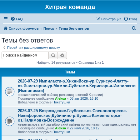
Хитрая команда
FAQ
Регистрация
Вход
П
Список форумов
Поиск
Темы без ответов
о
Темы без ответов
и
Перейти к расширенному поиску
с
Поиск
Расширенный поиск
к
Найдено 14 результатов • Страница
1
из
1
Темы
2026-07-29 Импилахти-р.Хихнийоки-ур.Сурисуо-Алатту-
оз.Янисъярви-ур.Мямли-Суйстамо-Керисюрья-Импилахти
(Импиниеми)
приключенческий лайтец-релаксец в южной Карелии)
Последнее сообщение
Aleksa
«
03 авг 2026, 16:10
Добавлено в форуме
Покатушки
2026-07-25 Возрождение-Глубокое-оз.Сосновогорское-
Никифоровское-Дубинино-р.Вуокса-Каменногорск-
оз.Налимовка-Возрождение
незамысловатый завыборгский лайтец по мотивам покатушек разных лет
Последнее сообщение
Aleksa
«
27 июл 2026, 18:12
Добавлено в форуме
Покатушки