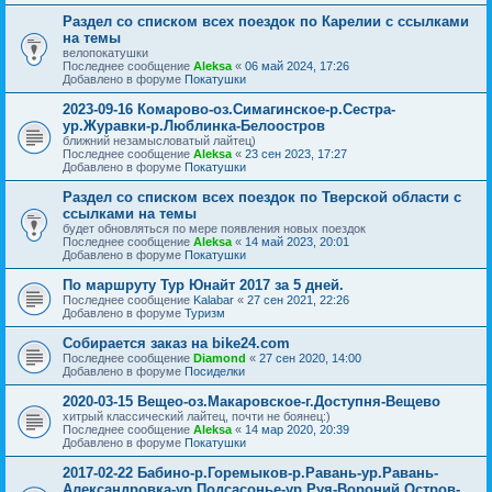
Раздел со списком всех поездок по Карелии с ссылками
на темы
велопокатушки
Последнее сообщение
Aleksa
«
06 май 2024, 17:26
Добавлено в форуме
Покатушки
2023-09-16 Комарово-оз.Симагинское-р.Сестра-
ур.Журавки-р.Люблинка-Белоостров
ближний незамысловатый лайтец)
Последнее сообщение
Aleksa
«
23 сен 2023, 17:27
Добавлено в форуме
Покатушки
Раздел со списком всех поездок по Тверской области с
ссылками на темы
будет обновляться по мере появления новых поездок
Последнее сообщение
Aleksa
«
14 май 2023, 20:01
Добавлено в форуме
Покатушки
По маршруту Тур Юнайт 2017 за 5 дней.
Последнее сообщение
Kalabar
«
27 сен 2021, 22:26
Добавлено в форуме
Туризм
Собирается заказ на bike24.com
Последнее сообщение
Diamond
«
27 сен 2020, 14:00
Добавлено в форуме
Посиделки
2020-03-15 Вещео-оз.Макаровское-г.Доступня-Вещево
хитрый классический лайтец, почти не боянец:)
Последнее сообщение
Aleksa
«
14 мар 2020, 20:39
Добавлено в форуме
Покатушки
2017-02-22 Бабино-р.Горемыков-р.Равань-ур.Равань-
Александровка-ур.Подсасонье-ур.Руя-Вороний Остров-