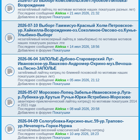
2026-07-20 Выборг-Комсомольское-Глубокое-Липовка-
Возрождение
незатейливый лайтец по мотивам мотивов наших покатушек разных лет)
Последнее сообщение
Aleksa
«
21 июл 2026, 21:32
Добавлено в форуме
Покатушки
2026-07-10 Выборг-Таммисуо-Красный Холм-Петровское-
ур.Хайкилла-Возрождение-оз.Соколиное-Овсово-оз.Кунье-
Улыбино-Выборг
незатейливый межозерный лайтец в завыборжье) по мотивам мотивов
наших покатушек разных лте
Последнее сообщение
Aleksa
«
14 июл 2026, 18:56
Добавлено в форуме
Покатушки
2026-06-04 ЗАПОЛЬЕ-Дубово-Староверский Луг-
Ивановское-ур.Вашково-Андромер-Охрино-муз.Вечоша-
оз.Песно-ЗАПОЛЬЕ
затейливый лайтец-хитрец по ближней псковской по мотивам наших
покатушек разных лет)
Последнее сообщение
Aleksa
«
05 июн 2026, 21:12
Добавлено в форуме
Покатушки
2026-05-07 Морозово-Лопец-Забелье-Ивановское-р.Луга-
р.Лубенка-ур.Крутые Ручьи-Юрки-Ястребино-Морозово
авантюрно-приключенческий лайтец-хитрец)) по мотивам покатушек 2014
и 2021 года
Последнее сообщение
Aleksa
«
08 май 2026, 20:58
Добавлено в форуме
Покатушки
2026-04-09 Сологубовка-Кирсино-выс.59-ур.Трапово-
ур.Нечеперть-Горки-Нурма
незатейливый весенний классический лайтец-хитрец)
Последнее сообщение
Aleksa
«
10 апр 2026, 18:23
Добавлено в форуме
Покатушки