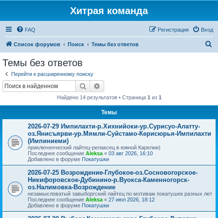
Хитрая команда
FAQ
Регистрация
Вход
П
Список форумов
Поиск
Темы без ответов
о
Темы без ответов
и
Перейти к расширенному поиску
с
Поиск
Расширенный поиск
к
Найдено 14 результатов • Страница
1
из
1
Темы
2026-07-29 Импилахти-р.Хихнийоки-ур.Сурисуо-Алатту-
оз.Янисъярви-ур.Мямли-Суйстамо-Керисюрья-Импилахти
(Импиниеми)
приключенческий лайтец-релаксец в южной Карелии)
Последнее сообщение
Aleksa
«
03 авг 2026, 16:10
Добавлено в форуме
Покатушки
2026-07-25 Возрождение-Глубокое-оз.Сосновогорское-
Никифоровское-Дубинино-р.Вуокса-Каменногорск-
оз.Налимовка-Возрождение
незамысловатый завыборгский лайтец по мотивам покатушек разных лет
Последнее сообщение
Aleksa
«
27 июл 2026, 18:12
Добавлено в форуме
Покатушки