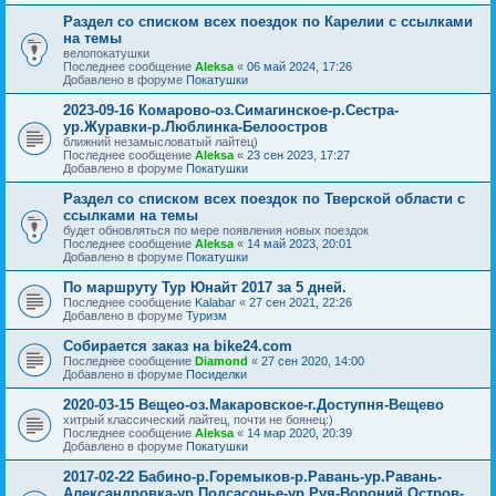
Раздел со списком всех поездок по Карелии с ссылками
на темы
велопокатушки
Последнее сообщение
Aleksa
«
06 май 2024, 17:26
Добавлено в форуме
Покатушки
2023-09-16 Комарово-оз.Симагинское-р.Сестра-
ур.Журавки-р.Люблинка-Белоостров
ближний незамысловатый лайтец)
Последнее сообщение
Aleksa
«
23 сен 2023, 17:27
Добавлено в форуме
Покатушки
Раздел со списком всех поездок по Тверской области с
ссылками на темы
будет обновляться по мере появления новых поездок
Последнее сообщение
Aleksa
«
14 май 2023, 20:01
Добавлено в форуме
Покатушки
По маршруту Тур Юнайт 2017 за 5 дней.
Последнее сообщение
Kalabar
«
27 сен 2021, 22:26
Добавлено в форуме
Туризм
Собирается заказ на bike24.com
Последнее сообщение
Diamond
«
27 сен 2020, 14:00
Добавлено в форуме
Посиделки
2020-03-15 Вещео-оз.Макаровское-г.Доступня-Вещево
хитрый классический лайтец, почти не боянец:)
Последнее сообщение
Aleksa
«
14 мар 2020, 20:39
Добавлено в форуме
Покатушки
2017-02-22 Бабино-р.Горемыков-р.Равань-ур.Равань-
Александровка-ур.Подсасонье-ур.Руя-Вороний Остров-