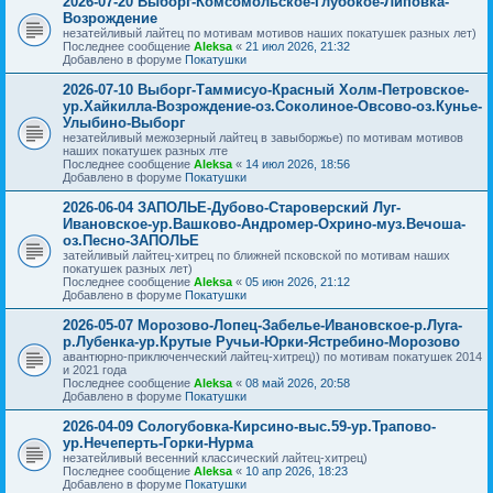
2026-07-20 Выборг-Комсомольское-Глубокое-Липовка-
Возрождение
незатейливый лайтец по мотивам мотивов наших покатушек разных лет)
Последнее сообщение
Aleksa
«
21 июл 2026, 21:32
Добавлено в форуме
Покатушки
2026-07-10 Выборг-Таммисуо-Красный Холм-Петровское-
ур.Хайкилла-Возрождение-оз.Соколиное-Овсово-оз.Кунье-
Улыбино-Выборг
незатейливый межозерный лайтец в завыборжье) по мотивам мотивов
наших покатушек разных лте
Последнее сообщение
Aleksa
«
14 июл 2026, 18:56
Добавлено в форуме
Покатушки
2026-06-04 ЗАПОЛЬЕ-Дубово-Староверский Луг-
Ивановское-ур.Вашково-Андромер-Охрино-муз.Вечоша-
оз.Песно-ЗАПОЛЬЕ
затейливый лайтец-хитрец по ближней псковской по мотивам наших
покатушек разных лет)
Последнее сообщение
Aleksa
«
05 июн 2026, 21:12
Добавлено в форуме
Покатушки
2026-05-07 Морозово-Лопец-Забелье-Ивановское-р.Луга-
р.Лубенка-ур.Крутые Ручьи-Юрки-Ястребино-Морозово
авантюрно-приключенческий лайтец-хитрец)) по мотивам покатушек 2014
и 2021 года
Последнее сообщение
Aleksa
«
08 май 2026, 20:58
Добавлено в форуме
Покатушки
2026-04-09 Сологубовка-Кирсино-выс.59-ур.Трапово-
ур.Нечеперть-Горки-Нурма
незатейливый весенний классический лайтец-хитрец)
Последнее сообщение
Aleksa
«
10 апр 2026, 18:23
Добавлено в форуме
Покатушки