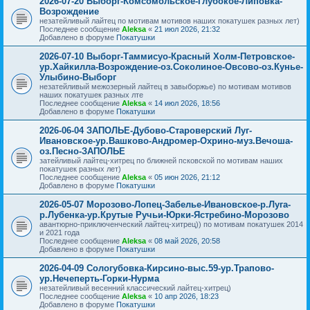
2026-07-20 Выборг-Комсомольское-Глубокое-Липовка-
Возрождение
незатейливый лайтец по мотивам мотивов наших покатушек разных лет)
Последнее сообщение
Aleksa
«
21 июл 2026, 21:32
Добавлено в форуме
Покатушки
2026-07-10 Выборг-Таммисуо-Красный Холм-Петровское-
ур.Хайкилла-Возрождение-оз.Соколиное-Овсово-оз.Кунье-
Улыбино-Выборг
незатейливый межозерный лайтец в завыборжье) по мотивам мотивов
наших покатушек разных лте
Последнее сообщение
Aleksa
«
14 июл 2026, 18:56
Добавлено в форуме
Покатушки
2026-06-04 ЗАПОЛЬЕ-Дубово-Староверский Луг-
Ивановское-ур.Вашково-Андромер-Охрино-муз.Вечоша-
оз.Песно-ЗАПОЛЬЕ
затейливый лайтец-хитрец по ближней псковской по мотивам наших
покатушек разных лет)
Последнее сообщение
Aleksa
«
05 июн 2026, 21:12
Добавлено в форуме
Покатушки
2026-05-07 Морозово-Лопец-Забелье-Ивановское-р.Луга-
р.Лубенка-ур.Крутые Ручьи-Юрки-Ястребино-Морозово
авантюрно-приключенческий лайтец-хитрец)) по мотивам покатушек 2014
и 2021 года
Последнее сообщение
Aleksa
«
08 май 2026, 20:58
Добавлено в форуме
Покатушки
2026-04-09 Сологубовка-Кирсино-выс.59-ур.Трапово-
ур.Нечеперть-Горки-Нурма
незатейливый весенний классический лайтец-хитрец)
Последнее сообщение
Aleksa
«
10 апр 2026, 18:23
Добавлено в форуме
Покатушки