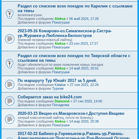
Раздел со списком всех поездок по Карелии с ссылками
на темы
велопокатушки
Последнее сообщение
Aleksa
«
06 май 2024, 17:26
Добавлено в форуме
Покатушки
2023-09-16 Комарово-оз.Симагинское-р.Сестра-
ур.Журавки-р.Люблинка-Белоостров
ближний незамысловатый лайтец)
Последнее сообщение
Aleksa
«
23 сен 2023, 17:27
Добавлено в форуме
Покатушки
Раздел со списком всех поездок по Тверской области с
ссылками на темы
будет обновляться по мере появления новых поездок
Последнее сообщение
Aleksa
«
14 май 2023, 20:01
Добавлено в форуме
Покатушки
По маршруту Тур Юнайт 2017 за 5 дней.
Последнее сообщение
Kalabar
«
27 сен 2021, 22:26
Добавлено в форуме
Туризм
Собирается заказ на bike24.com
Последнее сообщение
Diamond
«
27 сен 2020, 14:00
Добавлено в форуме
Посиделки
2020-03-15 Вещео-оз.Макаровское-г.Доступня-Вещево
хитрый классический лайтец, почти не боянец:)
Последнее сообщение
Aleksa
«
14 мар 2020, 20:39
Добавлено в форуме
Покатушки
2017-02-22 Бабино-р.Горемыков-р.Равань-ур.Равань-
Александровка-ур.Подсасонье-ур.Руя-Вороний Остров-