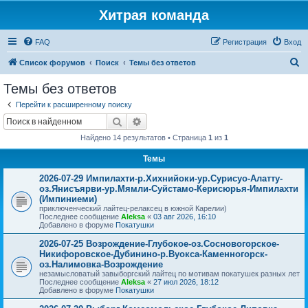
Хитрая команда
FAQ
Регистрация
Вход
П
Список форумов
Поиск
Темы без ответов
о
Темы без ответов
и
Перейти к расширенному поиску
с
Поиск
Расширенный поиск
к
Найдено 14 результатов • Страница
1
из
1
Темы
2026-07-29 Импилахти-р.Хихнийоки-ур.Сурисуо-Алатту-
оз.Янисъярви-ур.Мямли-Суйстамо-Керисюрья-Импилахти
(Импиниеми)
приключенческий лайтец-релаксец в южной Карелии)
Последнее сообщение
Aleksa
«
03 авг 2026, 16:10
Добавлено в форуме
Покатушки
2026-07-25 Возрождение-Глубокое-оз.Сосновогорское-
Никифоровское-Дубинино-р.Вуокса-Каменногорск-
оз.Налимовка-Возрождение
незамысловатый завыборгский лайтец по мотивам покатушек разных лет
Последнее сообщение
Aleksa
«
27 июл 2026, 18:12
Добавлено в форуме
Покатушки