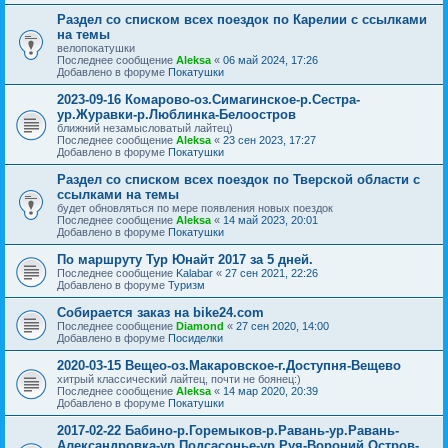
Раздел со списком всех поездок по Карелии с ссылками
на темы
велопокатушки
Последнее сообщение
Aleksa
«
06 май 2024, 17:26
Добавлено в форуме
Покатушки
2023-09-16 Комарово-оз.Симагинское-р.Сестра-
ур.Журавки-р.Люблинка-Белоостров
ближний незамысловатый лайтец)
Последнее сообщение
Aleksa
«
23 сен 2023, 17:27
Добавлено в форуме
Покатушки
Раздел со списком всех поездок по Тверской области с
ссылками на темы
будет обновляться по мере появления новых поездок
Последнее сообщение
Aleksa
«
14 май 2023, 20:01
Добавлено в форуме
Покатушки
По маршруту Тур Юнайт 2017 за 5 дней.
Последнее сообщение
Kalabar
«
27 сен 2021, 22:26
Добавлено в форуме
Туризм
Собирается заказ на bike24.com
Последнее сообщение
Diamond
«
27 сен 2020, 14:00
Добавлено в форуме
Посиделки
2020-03-15 Вещео-оз.Макаровское-г.Доступня-Вещево
хитрый классический лайтец, почти не боянец:)
Последнее сообщение
Aleksa
«
14 мар 2020, 20:39
Добавлено в форуме
Покатушки
2017-02-22 Бабино-р.Горемыков-р.Равань-ур.Равань-
Александровка-ур.Подсасонье-ур.Руя-Вороний Остров-