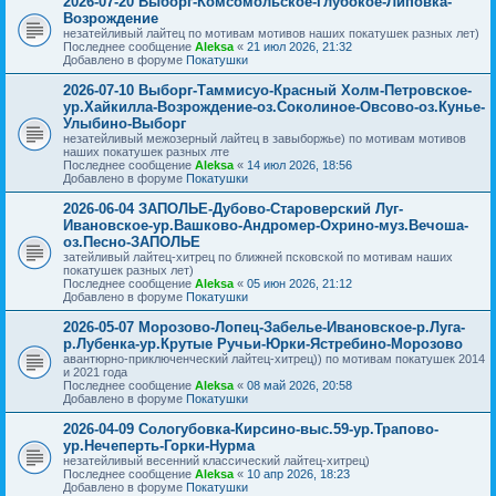
2026-07-20 Выборг-Комсомольское-Глубокое-Липовка-
Возрождение
незатейливый лайтец по мотивам мотивов наших покатушек разных лет)
Последнее сообщение
Aleksa
«
21 июл 2026, 21:32
Добавлено в форуме
Покатушки
2026-07-10 Выборг-Таммисуо-Красный Холм-Петровское-
ур.Хайкилла-Возрождение-оз.Соколиное-Овсово-оз.Кунье-
Улыбино-Выборг
незатейливый межозерный лайтец в завыборжье) по мотивам мотивов
наших покатушек разных лте
Последнее сообщение
Aleksa
«
14 июл 2026, 18:56
Добавлено в форуме
Покатушки
2026-06-04 ЗАПОЛЬЕ-Дубово-Староверский Луг-
Ивановское-ур.Вашково-Андромер-Охрино-муз.Вечоша-
оз.Песно-ЗАПОЛЬЕ
затейливый лайтец-хитрец по ближней псковской по мотивам наших
покатушек разных лет)
Последнее сообщение
Aleksa
«
05 июн 2026, 21:12
Добавлено в форуме
Покатушки
2026-05-07 Морозово-Лопец-Забелье-Ивановское-р.Луга-
р.Лубенка-ур.Крутые Ручьи-Юрки-Ястребино-Морозово
авантюрно-приключенческий лайтец-хитрец)) по мотивам покатушек 2014
и 2021 года
Последнее сообщение
Aleksa
«
08 май 2026, 20:58
Добавлено в форуме
Покатушки
2026-04-09 Сологубовка-Кирсино-выс.59-ур.Трапово-
ур.Нечеперть-Горки-Нурма
незатейливый весенний классический лайтец-хитрец)
Последнее сообщение
Aleksa
«
10 апр 2026, 18:23
Добавлено в форуме
Покатушки