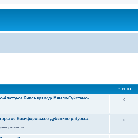
ОТВЕТЫ
уо-Алатту-оз.Янисъярви-ур.Мямли-Суйстамо-
0
огорское-Никифоровское-Дубинино-р.Вуокса-
0
ушек разных лет