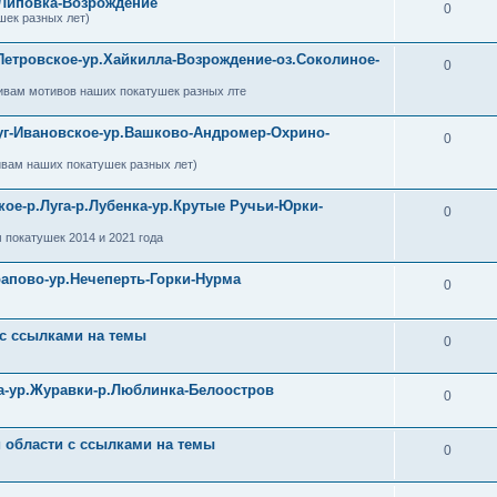
-Липовка-Возрождение
0
шек разных лет)
Петровское-ур.Хайкилла-Возрождение-оз.Соколиное-
0
ивам мотивов наших покатушек разных лте
уг-Ивановское-ур.Вашково-Андромер-Охрино-
0
ивам наших покатушек разных лет)
кое-р.Луга-р.Лубенка-ур.Крутые Ручьи-Юрки-
0
 покатушек 2014 и 2021 года
рапово-ур.Нечеперть-Горки-Нурма
0
 с ссылками на темы
0
ра-ур.Журавки-р.Люблинка-Белоостров
0
й области с ссылками на темы
0