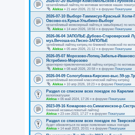
2026-07-20 Выборг-Комсомольское-Глубокое
незатейливый лайтец по мотивам мотивов наших покату
Aleksa
»
21 июл 2026, 21:32
» в форуме
Покатушки
2026-07-10 Выборг-Таммисуо-Красный Холм-
Овсово-оз.Кунье-Улыбино-Выборг
незатейливый межозерный лайтец в завыборжье) по мот
Aleksa
»
14 июл 2026, 18:56
» в форуме
Покатушки
2026-06-04 ЗАПОЛЬЕ-Дубово-Староверский Л
муз.Вечоша-оз.Песно-ЗАПОЛЬЕ
затейливый лайтец-хитрец по ближней псковской по мот
Aleksa
»
05 июн 2026, 21:12
» в форуме
Покатушки
2026-05-07 Морозово-Лопец-Забелье-Ивановс
Ястребино-Морозово
авантюрно-приключенческий лайтец-хитрец)) по мотивам
Aleksa
»
08 май 2026, 20:58
» в форуме
Покатушки
2026-04-09 Сологубовка-Кирсино-выс.59-ур.Т
незатейливый весенний классический лайтец-хитрец)
Aleksa
»
10 апр 2026, 18:23
» в форуме
Покатушки
Раздел со списком всех поездок по Карелии
велопокатушки
Aleksa
»
06 май 2024, 17:26
» в форуме
Покатушки
2023-09-16 Комарово-оз.Симагинское-р.Сест
ближний незамысловатый лайтец)
Aleksa
»
23 сен 2023, 17:27
» в форуме
Покатушки
Раздел со списком всех поездок по Тверско
будет обновляться по мере появления новых поездок
Aleksa
»
14 май 2023, 20:01
» в форуме
Покатушки