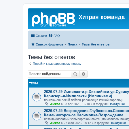
Хитрая команда
Ссылки
FAQ
Список форумов
Поиск
Темы без ответов
Темы без ответов
Перейти к расширенному поиску
Поиск
Расширенный поиск
ТЕМЫ
2026-07-29 Импилахти-р.Хихнийоки-ур.Сурис
Керисюрья-Импилахти (Импиниеми)
приключенческий лайтец-релаксец в южной Карелии)
Aleksa
»
03 авг 2026, 16:10
» в форуме
Покатушки
2026-07-25 Возрождение-Глубокое-оз.Соснов
Каменногорск-оз.Налимовка-Возрождение
незамысловатый завыборгский лайтец по мотивам покат
Aleksa
»
27 июл 2026, 18:12
» в форуме
Покатушки