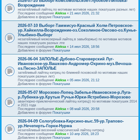
2026-07-20 Выборг-Комсомольское-Глубокое-Липовка-
Возрождение
незатейливый лайтец по мотивам мотивов наших покатушек разных лет)
Последнее сообщение
Aleksa
«
21 июл 2026, 21:32
Добавлено в форуме
Покатушки
2026-07-10 Выборг-Таммисуо-Красный Холм-Петровское-
ур.Хайкилла-Возрождение-оз.Соколиное-Овсово-оз.Кунье-
Улыбино-Выборг
незатейливый межозерный лайтец в завыборжье) по мотивам мотивов
наших покатушек разных лте
Последнее сообщение
Aleksa
«
14 июл 2026, 18:56
Добавлено в форуме
Покатушки
2026-06-04 ЗАПОЛЬЕ-Дубово-Староверский Луг-
Ивановское-ур.Вашково-Андромер-Охрино-муз.Вечоша-
оз.Песно-ЗАПОЛЬЕ
затейливый лайтец-хитрец по ближней псковской по мотивам наших
покатушек разных лет)
Последнее сообщение
Aleksa
«
05 июн 2026, 21:12
Добавлено в форуме
Покатушки
2026-05-07 Морозово-Лопец-Забелье-Ивановское-р.Луга-
р.Лубенка-ур.Крутые Ручьи-Юрки-Ястребино-Морозово
авантюрно-приключенческий лайтец-хитрец)) по мотивам покатушек 2014
и 2021 года
Последнее сообщение
Aleksa
«
08 май 2026, 20:58
Добавлено в форуме
Покатушки
2026-04-09 Сологубовка-Кирсино-выс.59-ур.Трапово-
ур.Нечеперть-Горки-Нурма
незатейливый весенний классический лайтец-хитрец)
Последнее сообщение
Aleksa
«
10 апр 2026, 18:23
Добавлено в форуме
Покатушки