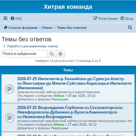
Хитрая команда
FAQ
Регистрация
Вход
П
Список форумов
Поиск
Темы без ответов
о
Темы без ответов
и
Перейти к расширенному поиску
с
Поиск
Расширенный поиск
к
Найдено 14 результатов • Страница
1
из
1
Темы
2026-07-29 Импилахти-р.Хихнийоки-ур.Сурисуо-Алатту-
оз.Янисъярви-ур.Мямли-Суйстамо-Керисюрья-Импилахти
(Импиниеми)
приключенческий лайтец-релаксец в южной Карелии)
Последнее сообщение
Aleksa
«
03 авг 2026, 16:10
Добавлено в форуме
Покатушки
2026-07-25 Возрождение-Глубокое-оз.Сосновогорское-
Никифоровское-Дубинино-р.Вуокса-Каменногорск-
оз.Налимовка-Возрождение
незамысловатый завыборгский лайтец по мотивам покатушек разных лет
Последнее сообщение
Aleksa
«
27 июл 2026, 18:12
Добавлено в форуме
Покатушки