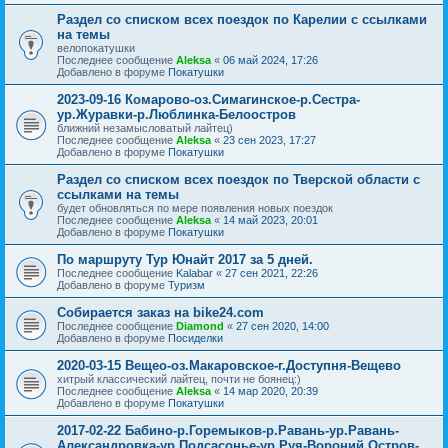
Раздел со списком всех поездок по Карелии с ссылками
на темы
велопокатушки
Последнее сообщение
Aleksa
«
06 май 2024, 17:26
Добавлено в форуме
Покатушки
2023-09-16 Комарово-оз.Симагинское-р.Сестра-
ур.Журавки-р.Люблинка-Белоостров
ближний незамысловатый лайтец)
Последнее сообщение
Aleksa
«
23 сен 2023, 17:27
Добавлено в форуме
Покатушки
Раздел со списком всех поездок по Тверской области с
ссылками на темы
будет обновляться по мере появления новых поездок
Последнее сообщение
Aleksa
«
14 май 2023, 20:01
Добавлено в форуме
Покатушки
По маршруту Тур Юнайт 2017 за 5 дней.
Последнее сообщение
Kalabar
«
27 сен 2021, 22:26
Добавлено в форуме
Туризм
Собирается заказ на bike24.com
Последнее сообщение
Diamond
«
27 сен 2020, 14:00
Добавлено в форуме
Посиделки
2020-03-15 Вещео-оз.Макаровское-г.Доступня-Вещево
хитрый классический лайтец, почти не боянец:)
Последнее сообщение
Aleksa
«
14 мар 2020, 20:39
Добавлено в форуме
Покатушки
2017-02-22 Бабино-р.Горемыков-р.Равань-ур.Равань-
Александровка-ур.Подсасонье-ур.Руя-Вороний Остров-