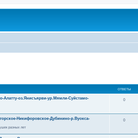
ОТВЕТЫ
уо-Алатту-оз.Янисъярви-ур.Мямли-Суйстамо-
0
огорское-Никифоровское-Дубинино-р.Вуокса-
0
ушек разных лет