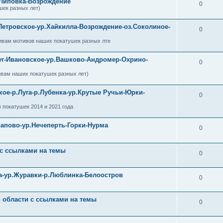
-Липовка-Возрождение
0
шек разных лет)
Петровское-ур.Хайкилла-Возрождение-оз.Соколиное-
0
ивам мотивов наших покатушек разных лте
уг-Ивановское-ур.Вашково-Андромер-Охрино-
0
ивам наших покатушек разных лет)
кое-р.Луга-р.Лубенка-ур.Крутые Ручьи-Юрки-
0
 покатушек 2014 и 2021 года
рапово-ур.Нечеперть-Горки-Нурма
0
 с ссылками на темы
0
ра-ур.Журавки-р.Люблинка-Белоостров
0
й области с ссылками на темы
0