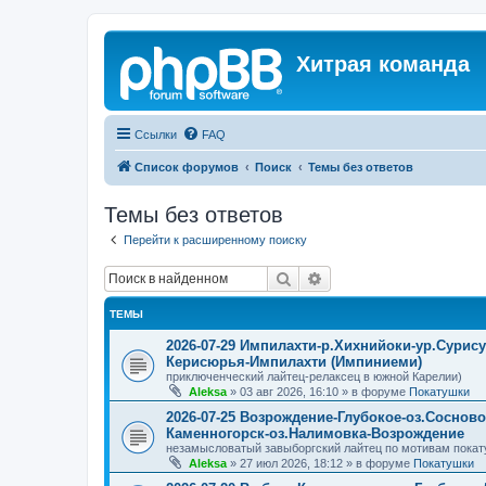
Хитрая команда
Ссылки
FAQ
Список форумов
Поиск
Темы без ответов
Темы без ответов
Перейти к расширенному поиску
Поиск
Расширенный поиск
ТЕМЫ
2026-07-29 Импилахти-р.Хихнийоки-ур.Сурис
Керисюрья-Импилахти (Импиниеми)
приключенческий лайтец-релаксец в южной Карелии)
Aleksa
»
03 авг 2026, 16:10
» в форуме
Покатушки
2026-07-25 Возрождение-Глубокое-оз.Соснов
Каменногорск-оз.Налимовка-Возрождение
незамысловатый завыборгский лайтец по мотивам покат
Aleksa
»
27 июл 2026, 18:12
» в форуме
Покатушки