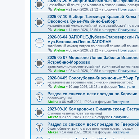
2026-07-20 Выборг-Комсомольское-Глубокое
незатейливый лайтец по мотивам мотивов наших покату
Aleksa
»
21 июл 2026, 21:32
» в форуме
Покатушки
2026-07-10 Выборг-Таммисуо-Красный Холм-
Овсово-оз.Кунье-Улыбино-Выборг
незатейливый межозерный лайтец в завыборжье) по мот
Aleksa
»
14 июл 2026, 18:56
» в форуме
Покатушки
2026-06-04 ЗАПОЛЬЕ-Дубово-Староверский Л
муз.Вечоша-оз.Песно-ЗАПОЛЬЕ
затейливый лайтец-хитрец по ближней псковской по мот
Aleksa
»
05 июн 2026, 21:12
» в форуме
Покатушки
2026-05-07 Морозово-Лопец-Забелье-Ивановс
Ястребино-Морозово
авантюрно-приключенческий лайтец-хитрец)) по мотивам
Aleksa
»
08 май 2026, 20:58
» в форуме
Покатушки
2026-04-09 Сологубовка-Кирсино-выс.59-ур.Т
незатейливый весенний классический лайтец-хитрец)
Aleksa
»
10 апр 2026, 18:23
» в форуме
Покатушки
Раздел со списком всех поездок по Карелии
велопокатушки
Aleksa
»
06 май 2024, 17:26
» в форуме
Покатушки
2023-09-16 Комарово-оз.Симагинское-р.Сест
ближний незамысловатый лайтец)
Aleksa
»
23 сен 2023, 17:27
» в форуме
Покатушки
Раздел со списком всех поездок по Тверско
будет обновляться по мере появления новых поездок
Aleksa
»
14 май 2023, 20:01
» в форуме
Покатушки