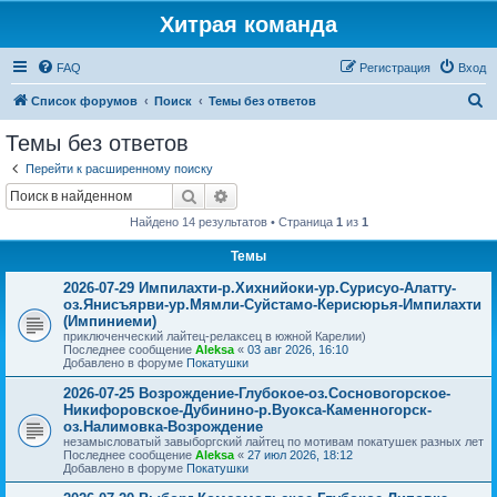
Хитрая команда
FAQ
Регистрация
Вход
П
Список форумов
Поиск
Темы без ответов
о
Темы без ответов
и
Перейти к расширенному поиску
с
Поиск
Расширенный поиск
к
Найдено 14 результатов • Страница
1
из
1
Темы
2026-07-29 Импилахти-р.Хихнийоки-ур.Сурисуо-Алатту-
оз.Янисъярви-ур.Мямли-Суйстамо-Керисюрья-Импилахти
(Импиниеми)
приключенческий лайтец-релаксец в южной Карелии)
Последнее сообщение
Aleksa
«
03 авг 2026, 16:10
Добавлено в форуме
Покатушки
2026-07-25 Возрождение-Глубокое-оз.Сосновогорское-
Никифоровское-Дубинино-р.Вуокса-Каменногорск-
оз.Налимовка-Возрождение
незамысловатый завыборгский лайтец по мотивам покатушек разных лет
Последнее сообщение
Aleksa
«
27 июл 2026, 18:12
Добавлено в форуме
Покатушки