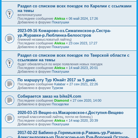
Раздел со списком всех поездок по Карелии с ссылками
на темы
велопокатушки
Последнее сообщение
Aleksa
«
06 май 2024, 17:26
Добавлено в форуме
Покатушки
2023-09-16 Комарово-оз.Симагинское-р.Сестра-
ур.Журавки-р.Люблинка-Белоостров
ближний незамысловатый лайтец)
Последнее сообщение
Aleksa
«
23 сен 2023, 17:27
Добавлено в форуме
Покатушки
Раздел со списком всех поездок по Тверской области с
ссылками на темы
будет обновляться по мере появления новых поездок
Последнее сообщение
Aleksa
«
14 май 2023, 20:01
Добавлено в форуме
Покатушки
По маршруту Тур Юнайт 2017 за 5 дней.
Последнее сообщение
Kalabar
«
27 сен 2021, 22:26
Добавлено в форуме
Туризм
Собирается заказ на bike24.com
Последнее сообщение
Diamond
«
27 сен 2020, 14:00
Добавлено в форуме
Посиделки
2020-03-15 Вещео-оз.Макаровское-г.Доступня-Вещево
хитрый классический лайтец, почти не боянец:)
Последнее сообщение
Aleksa
«
14 мар 2020, 20:39
Добавлено в форуме
Покатушки
2017-02-22 Бабино-р.Горемыков-р.Равань-ур.Равань-
Александровка-ур.Подсасонье-ур.Руя-Вороний Остров-