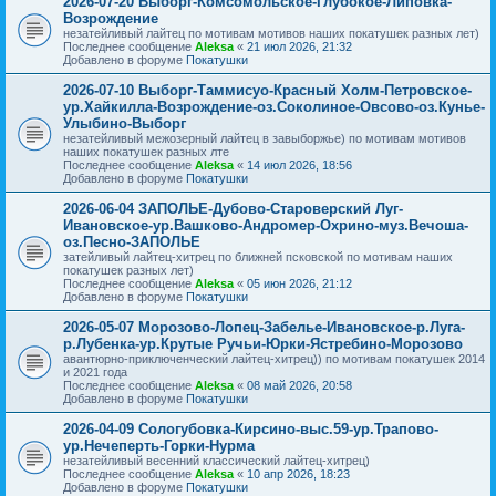
2026-07-20 Выборг-Комсомольское-Глубокое-Липовка-
Возрождение
незатейливый лайтец по мотивам мотивов наших покатушек разных лет)
Последнее сообщение
Aleksa
«
21 июл 2026, 21:32
Добавлено в форуме
Покатушки
2026-07-10 Выборг-Таммисуо-Красный Холм-Петровское-
ур.Хайкилла-Возрождение-оз.Соколиное-Овсово-оз.Кунье-
Улыбино-Выборг
незатейливый межозерный лайтец в завыборжье) по мотивам мотивов
наших покатушек разных лте
Последнее сообщение
Aleksa
«
14 июл 2026, 18:56
Добавлено в форуме
Покатушки
2026-06-04 ЗАПОЛЬЕ-Дубово-Староверский Луг-
Ивановское-ур.Вашково-Андромер-Охрино-муз.Вечоша-
оз.Песно-ЗАПОЛЬЕ
затейливый лайтец-хитрец по ближней псковской по мотивам наших
покатушек разных лет)
Последнее сообщение
Aleksa
«
05 июн 2026, 21:12
Добавлено в форуме
Покатушки
2026-05-07 Морозово-Лопец-Забелье-Ивановское-р.Луга-
р.Лубенка-ур.Крутые Ручьи-Юрки-Ястребино-Морозово
авантюрно-приключенческий лайтец-хитрец)) по мотивам покатушек 2014
и 2021 года
Последнее сообщение
Aleksa
«
08 май 2026, 20:58
Добавлено в форуме
Покатушки
2026-04-09 Сологубовка-Кирсино-выс.59-ур.Трапово-
ур.Нечеперть-Горки-Нурма
незатейливый весенний классический лайтец-хитрец)
Последнее сообщение
Aleksa
«
10 апр 2026, 18:23
Добавлено в форуме
Покатушки