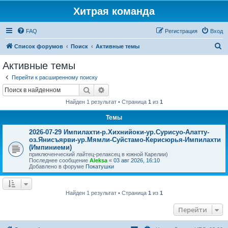
Хитрая команда
FAQ
Регистрация
Вход
П
Список форумов
Поиск
Активные темы
о
Активные темы
и
Перейти к расширенному поиску
с
Поиск
Расширенный поиск
к
Найден 1 результат • Страница
1
из
1
Темы
2026-07-29 Импилахти-р.Хихнийоки-ур.Сурисуо-Алатту-
оз.Янисъярви-ур.Мямли-Суйстамо-Керисюрья-Импилахти
(Импиниеми)
приключенческий лайтец-релаксец в южной Карелии)
Последнее сообщение
Aleksa
«
03 авг 2026, 16:10
Добавлено в форуме
Покатушки
Найден 1 результат • Страница
1
из
1
Перейти