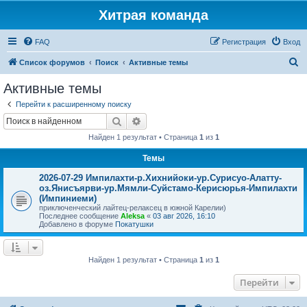
Хитрая команда
FAQ
Регистрация
Вход
П
Список форумов
Поиск
Активные темы
о
Активные темы
и
Перейти к расширенному поиску
с
Поиск
Расширенный поиск
к
Найден 1 результат • Страница
1
из
1
Темы
2026-07-29 Импилахти-р.Хихнийоки-ур.Сурисуо-Алатту-
оз.Янисъярви-ур.Мямли-Суйстамо-Керисюрья-Импилахти
(Импиниеми)
приключенческий лайтец-релаксец в южной Карелии)
Последнее сообщение
Aleksa
«
03 авг 2026, 16:10
Добавлено в форуме
Покатушки
Найден 1 результат • Страница
1
из
1
Перейти