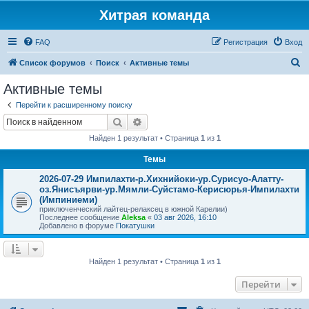
Хитрая команда
FAQ
Регистрация
Вход
П
Список форумов
Поиск
Активные темы
о
Активные темы
и
Перейти к расширенному поиску
с
Поиск
Расширенный поиск
к
Найден 1 результат • Страница
1
из
1
Темы
2026-07-29 Импилахти-р.Хихнийоки-ур.Сурисуо-Алатту-
оз.Янисъярви-ур.Мямли-Суйстамо-Керисюрья-Импилахти
(Импиниеми)
приключенческий лайтец-релаксец в южной Карелии)
Последнее сообщение
Aleksa
«
03 авг 2026, 16:10
Добавлено в форуме
Покатушки
Найден 1 результат • Страница
1
из
1
Перейти