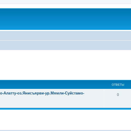
ОТВЕТЫ
уо-Алатту-оз.Янисъярви-ур.Мямли-Суйстамо-
0