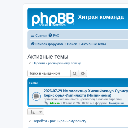
Хитрая команда
Ссылки
FAQ
Список форумов
Поиск
Активные темы
Активные темы
Перейти к расширенному поиску
Поиск
Расширенный поиск
ТЕМЫ
2026-07-29 Импилахти-р.Хихнийоки-ур.Сурис
Керисюрья-Импилахти (Импиниеми)
приключенческий лайтец-релаксец в южной Карелии)
Aleksa
»
03 авг 2026, 16:10
» в форуме
Покатушки
Перейти к расширенному поиску