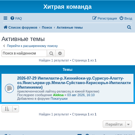
Хитрая команда
FAQ
Регистрация
Вход
П
Список форумов
Поиск
Активные темы
о
Активные темы
и
Перейти к расширенному поиску
с
Поиск
Расширенный поиск
к
Найден 1 результат • Страница
1
из
1
Темы
2026-07-29 Импилахти-р.Хихнийоки-ур.Сурисуо-Алатту-
оз.Янисъярви-ур.Мямли-Суйстамо-Керисюрья-Импилахти
(Импиниеми)
приключенческий лайтец-релаксец в южной Карелии)
Последнее сообщение
Aleksa
«
03 авг 2026, 16:10
Добавлено в форуме
Покатушки
Найден 1 результат • Страница
1
из
1
Перейти